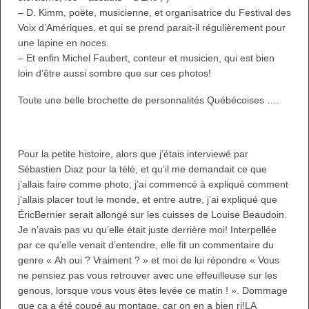
– D. Kimm, poëte, musicienne, et organisatrice du Festival des
Voix d’Amériques, et qui se prend parait-il régulièrement pour
une lapine en noces.
– Et enfin Michel Faubert, conteur et musicien, qui est bien
loin d’être aussi sombre que sur ces photos!
Toute une belle brochette de personnalités Québécoises ….
Pour la petite histoire, alors que j’étais interviewé par
Sébastien Diaz pour la télé, et qu’il me demandait ce que
j’allais faire comme photo, j’ai commencé à expliqué comment
j’allais placer tout le monde, et entre autre, j’ai expliqué que
ÉricBernier serait allongé sur les cuisses de Louise Beaudoin.
Je n’avais pas vu qu’elle était juste derrière moi! Interpellée
par ce qu’elle venait d’entendre, elle fit un commentaire du
genre « Ah oui ? Vraiment ? » et moi de lui répondre « Vous
ne pensiez pas vous retrouver avec une effeuilleuse sur les
genous, lorsque vous vous êtes levée ce matin ! ». Dommage
que ça a été coupé au montage, car on en a bien ri!LA