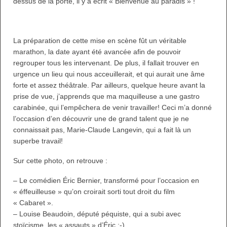
dessus de la porte, il y a écrit « Bienvenue au paradis » !
La préparation de cette mise en scène fût un véritable
marathon, la date ayant été avancée afin de pouvoir
regrouper tous les intervenant. De plus, il fallait trouver en
urgence un lieu qui nous acceuillerait, et qui aurait une âme
forte et assez théâtrale. Par ailleurs, quelque heure avant la
prise de vue, j’apprends que ma maquilleuse a une gastro
carabinée, qui l’empêchera de venir travailler! Ceci m’a donné
l’occasion d’en découvrir une de grand talent que je ne
connaissait pas, Marie-Claude Langevin, qui a fait là un
superbe travail!
Sur cette photo, on retrouve :
– Le comédien Éric Bernier, transformé pour l’occasion en
« éffeuilleuse » qu’on croirait sorti tout droit du film
« Cabaret ».
– Louise Beaudoin, député péquiste, qui a subi avec
stoïcisme, les « assauts » d’Éric ;-)