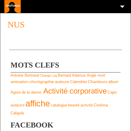
NUS
MOTS CLEFS
Antoine Bertrand
Bernard Adamus
Angle mort
Change Log
animation
chorégraphie
auteure
Chanteurs
Calendrier
album
Activité corporative
Agora de la danse.
Capic
affiche
auteurs
Cinéma
catalogue
beauté
activité
Caligula
FACEBOOK