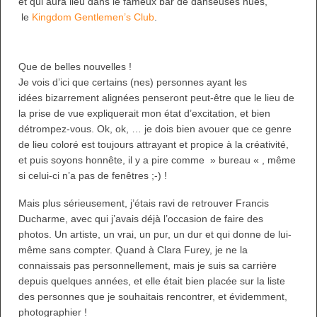
et qui aura lieu dans le fameux bar de danseuses nues,
le
Kingdom Gentlemen’s Club
.
Que de belles nouvelles !
Je vois d’ici que certains (nes) personnes ayant les
idées bizarrement alignées penseront peut-être que le lieu de
la prise de vue expliquerait mon état d’excitation, et bien
détrompez-vous. Ok, ok, … je dois bien avouer que ce genre
de lieu coloré est toujours attrayant et propice à la créativité,
et puis soyons honnête, il y a pire comme » bureau « , même
si celui-ci n’a pas de fenêtres ;-) !
Mais plus sérieusement, j’étais ravi de retrouver Francis
Ducharme, avec qui j’avais déjà l’occasion de faire des
photos. Un artiste, un vrai, un pur, un dur et qui donne de lui-
même sans compter. Quand à Clara Furey, je ne la
connaissais pas personnellement, mais je suis sa carrière
depuis quelques années, et elle était bien placée sur la liste
des personnes que je souhaitais rencontrer, et évidemment,
photographier !