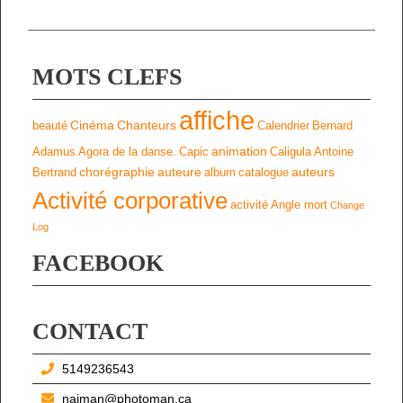
MOTS CLEFS
affiche
Cinéma
Chanteurs
beauté
Calendrier
Bernard
animation
Adamus
Agora de la danse.
Capic
Caligula
Antoine
chorégraphie
auteure
auteurs
Bertrand
album
catalogue
Activité corporative
activité
Angle mort
Change
Log
FACEBOOK
CONTACT
5149236543
najman@photoman.ca