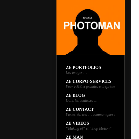
ZE PORTFOLIOS
Les images …
ZE CORPO-SERVICES
Pour PME et grandes entreprises
ZE BLOG
Dans les coulisses …
ZE CONTACT
Parlez, écrivez … communiquez !
ZE VIDÉOS
“Making of” et “Stop Motion”
ZE MAN