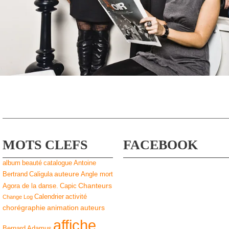
MOTS CLEFS
FACEBOOK
album
beauté
catalogue
Antoine
auteure
Bertrand
Caligula
Angle mort
Chanteurs
Agora de la danse.
Capic
Calendrier
activité
Change Log
chorégraphie
animation
auteurs
affiche
Bernard Adamus