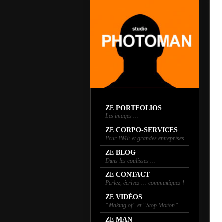
ZE PORTFOLIOS
Les images …
ZE CORPO-SERVICES
Pour PME et grandes entreprises
ZE BLOG
Dans les coulisses …
ZE CONTACT
Parlez, écrivez … communiquez !
ZE VIDÉOS
“Making of” et “Stop Motion”
ZE MAN