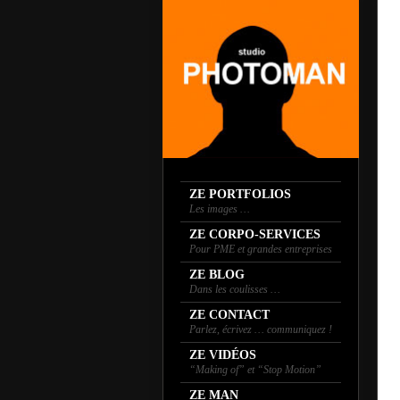
ZE PORTFOLIOS
Les images …
ZE CORPO-SERVICES
Pour PME et grandes entreprises
ZE BLOG
Dans les coulisses …
ZE CONTACT
Parlez, écrivez … communiquez !
ZE VIDÉOS
“Making of” et “Stop Motion”
ZE MAN