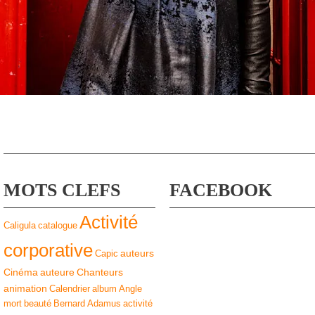
MOTS CLEFS
FACEBOOK
Activité
Caligula
catalogue
corporative
auteurs
Capic
Cinéma
auteure
Chanteurs
animation
Calendrier
album
Angle
mort
beauté
Bernard Adamus
activité