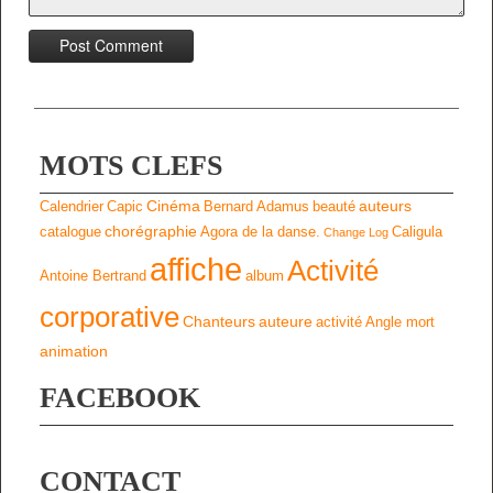
MOTS CLEFS
Cinéma
auteurs
Calendrier
Capic
Bernard Adamus
beauté
chorégraphie
catalogue
Agora de la danse.
Caligula
Change Log
affiche
Activité
Antoine Bertrand
album
corporative
Chanteurs
auteure
activité
Angle mort
animation
FACEBOOK
CONTACT