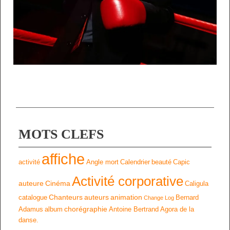
MOTS CLEFS
affiche
activité
Angle mort
Calendrier
beauté
Capic
Activité corporative
auteure
Cinéma
Caligula
Chanteurs
auteurs
animation
catalogue
Bernard
Change Log
chorégraphie
Adamus
album
Antoine Bertrand
Agora de la
danse.