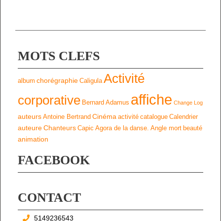
MOTS CLEFS
Activité
chorégraphie
album
Caligula
affiche
corporative
Bernard Adamus
Change Log
auteurs
Cinéma
Antoine Bertrand
activité
catalogue
Calendrier
auteure
Chanteurs
Capic
Agora de la danse.
Angle mort
beauté
animation
FACEBOOK
CONTACT
5149236543