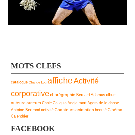
MOTS CLEFS
affiche
Activité
catalogue
Change Log
corporative
chorégraphie
Bernard Adamus
album
auteure
auteurs
Capic
Caligula
Angle mort
Agora de la danse.
Chanteurs
animation
Cinéma
Antoine Bertrand
activité
beauté
Calendrier
FACEBOOK