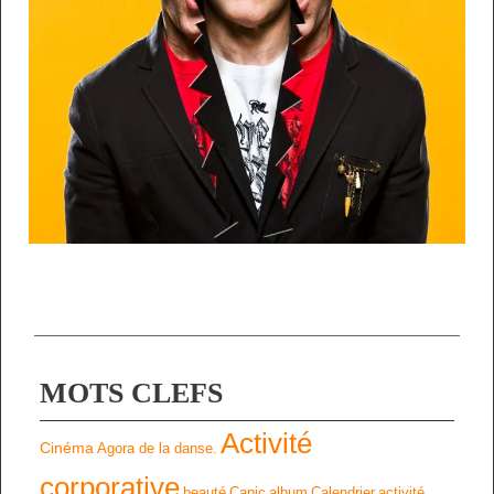
MOTS CLEFS
Activité
Cinéma
Agora de la danse.
corporative
beauté
Capic
album
Calendrier
activité