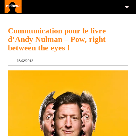
Communication pour le livre
d’Andy Nulman – Pow, right
between the eyes !
15/02/2012