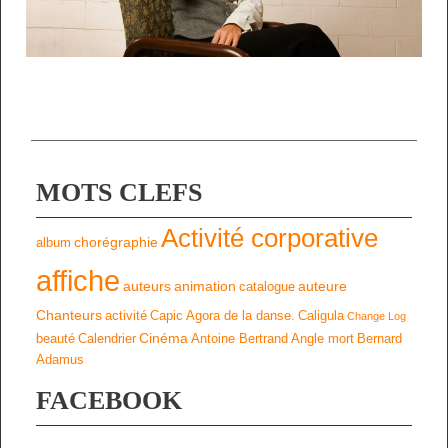
MOTS CLEFS
Activité corporative
chorégraphie
album
affiche
auteurs
animation
auteure
catalogue
Chanteurs
activité
Capic
Agora de la danse.
Caligula
Change Log
Cinéma
beauté
Calendrier
Antoine Bertrand
Angle mort
Bernard
Adamus
FACEBOOK