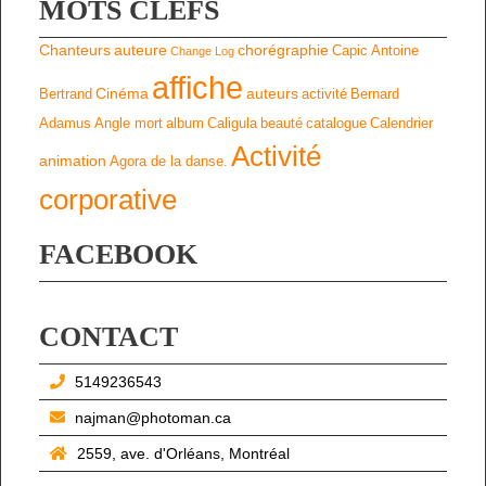
MOTS CLEFS
Chanteurs
auteure
chorégraphie
Capic
Antoine
Change Log
affiche
Cinéma
auteurs
Bertrand
activité
Bernard
Adamus
Angle mort
album
Caligula
beauté
catalogue
Calendrier
Activité
animation
Agora de la danse.
corporative
FACEBOOK
CONTACT
5149236543
najman@photoman.ca
2559, ave. d'Orléans, Montréal