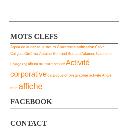
MOTS CLEFS
auteurs
Chanteurs
animation
Agora de la danse.
Capic
Cinéma
Caligula
Antoine Bertrand
Bernard Adamus
Calendrier
Activité
auteure
album
beauté
Change Log
corporative
chorégraphie
catalogue
activité
Angle
affiche
mort
FACEBOOK
CONTACT