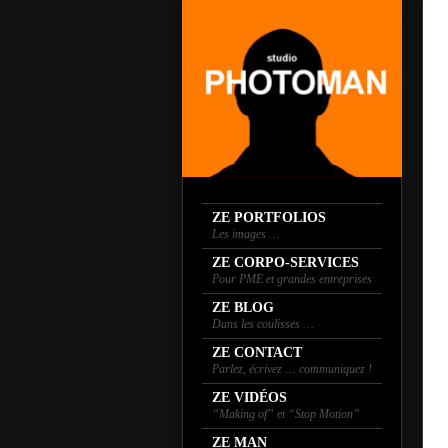
ZE PORTFOLIOS
Les images …
ZE CORPO-SERVICES
Pour PME et grandes entreprises
ZE BLOG
Dans les coulisses …
ZE CONTACT
Parlez, écrivez … communiquez !
ZE VIDÉOS
“Making of” et “Stop Motion”
ZE MAN