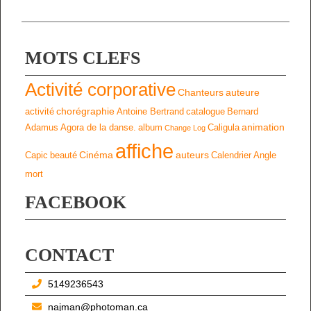
MOTS CLEFS
Activité corporative
Chanteurs
auteure
chorégraphie
activité
Antoine Bertrand
catalogue
Bernard
animation
Adamus
Agora de la danse.
album
Caligula
Change Log
affiche
Cinéma
auteurs
Capic
beauté
Calendrier
Angle
mort
FACEBOOK
CONTACT
5149236543
najman@photoman.ca