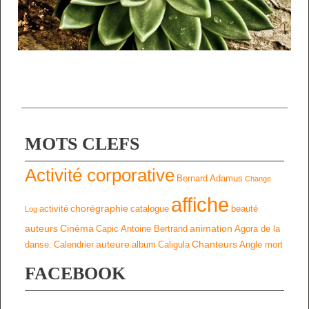
MOTS CLEFS
Activité corporative
Bernard Adamus
Change
affiche
chorégraphie
activité
catalogue
beauté
Log
auteurs
Cinéma
animation
Capic
Antoine Bertrand
Agora de la
auteure
Chanteurs
danse.
Calendrier
album
Caligula
Angle mort
FACEBOOK