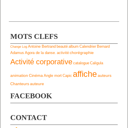
MOTS CLEFS
Antoine Bertrand
beauté
album
Calendrier
Bernard
Change Log
chorégraphie
Adamus
Agora de la danse.
activité
Activité corporative
catalogue
Caligula
affiche
animation
Cinéma
auteurs
Angle mort
Capic
Chanteurs
auteure
FACEBOOK
CONTACT