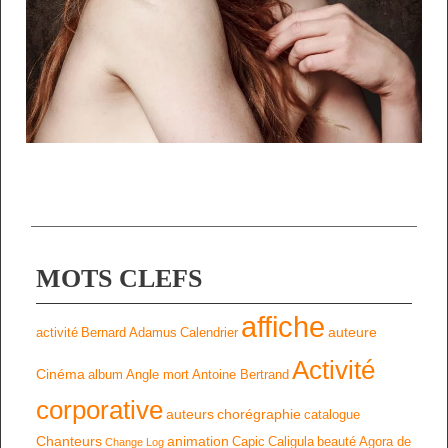
MOTS CLEFS
affiche
auteure
activité
Bernard Adamus
Calendrier
Activité
Cinéma
album
Angle mort
Antoine Bertrand
corporative
auteurs
chorégraphie
catalogue
Chanteurs
animation
Capic
Caligula
beauté
Agora de
Change Log