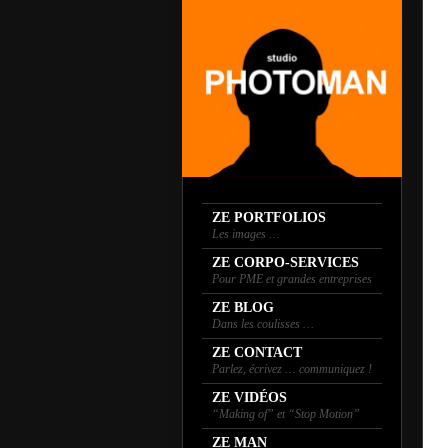
ZE PORTFOLIOS
Les images …
ZE CORPO-SERVICES
Pour PME et grandes entreprises
ZE BLOG
Dans les coulisses …
ZE CONTACT
Parlez, écrivez … communiquez !
ZE VIDÉOS
“Making of” et “Stop Motion”
ZE MAN