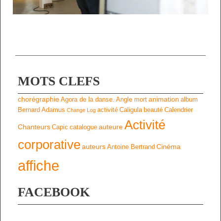
MOTS CLEFS
chorégraphie
animation
Agora de la danse.
Angle mort
album
Bernard Adamus
activité
Caligula
beauté
Calendrier
Change Log
Activité
Chanteurs
auteure
Capic
catalogue
corporative
auteurs
Cinéma
Antoine Bertrand
affiche
FACEBOOK