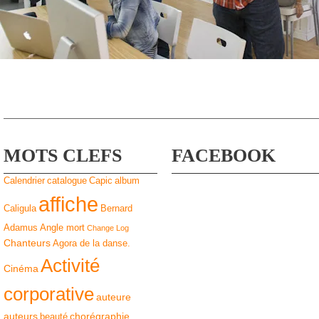
MOTS CLEFS
FACEBOOK
Calendrier
catalogue
Capic
album
affiche
Caligula
Bernard
Adamus
Angle mort
Change Log
Chanteurs
Agora de la danse.
Activité
Cinéma
corporative
auteure
auteurs
chorégraphie
beauté