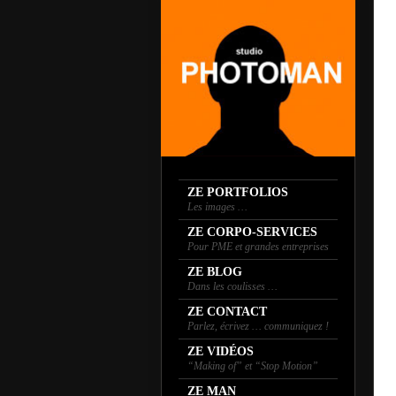
ZE PORTFOLIOS
Les images …
ZE CORPO-SERVICES
Pour PME et grandes entreprises
ZE BLOG
Dans les coulisses …
ZE CONTACT
Parlez, écrivez … communiquez !
ZE VIDÉOS
“Making of” et “Stop Motion”
ZE MAN