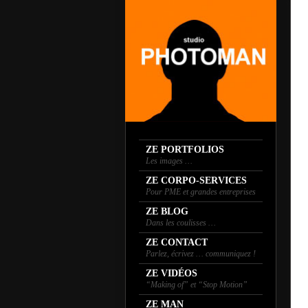
ZE PORTFOLIOS
Les images …
ZE CORPO-SERVICES
Pour PME et grandes entreprises
ZE BLOG
Dans les coulisses …
ZE CONTACT
Parlez, écrivez … communiquez !
ZE VIDÉOS
“Making of” et “Stop Motion”
ZE MAN