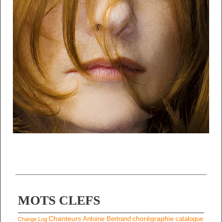
MOTS CLEFS
Chanteurs
chorégraphie
Antoine Bertrand
catalogue
Change Log