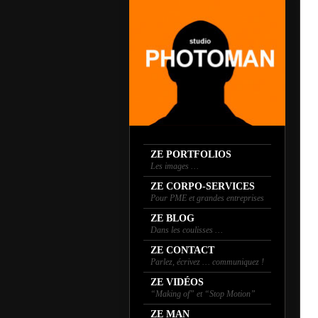
ZE PORTFOLIOS
Les images …
ZE CORPO-SERVICES
Pour PME et grandes entreprises
ZE BLOG
Dans les coulisses …
ZE CONTACT
Parlez, écrivez … communiquez !
ZE VIDÉOS
“Making of” et “Stop Motion”
ZE MAN