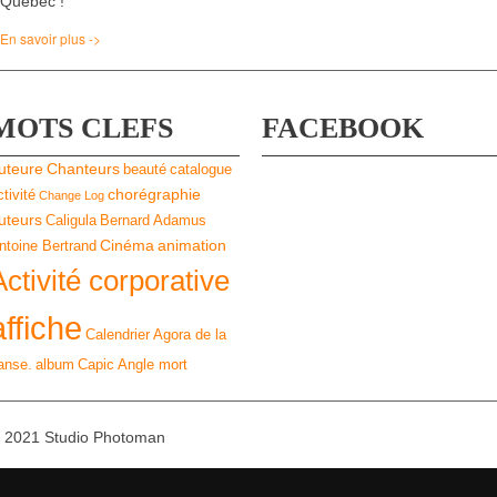
Québec !
En savoir plus ->
MOTS CLEFS
FACEBOOK
uteure
Chanteurs
beauté
catalogue
chorégraphie
ctivité
Change Log
uteurs
Caligula
Bernard Adamus
Cinéma
animation
ntoine Bertrand
Activité corporative
affiche
Calendrier
Agora de la
anse.
album
Capic
Angle mort
 2021 Studio Photoman