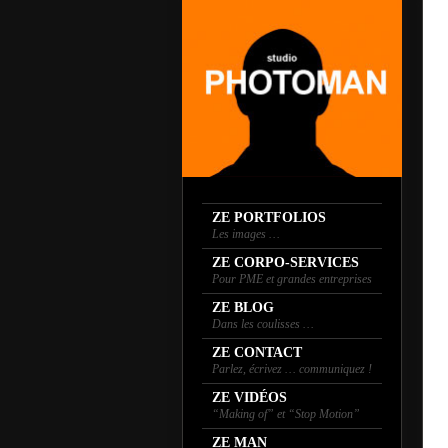
ZE PORTFOLIOS
Les images …
ZE CORPO-SERVICES
Pour PME et grandes entreprises
ZE BLOG
Dans les coulisses …
ZE CONTACT
Parlez, écrivez … communiquez !
ZE VIDÉOS
“Making of” et “Stop Motion”
ZE MAN