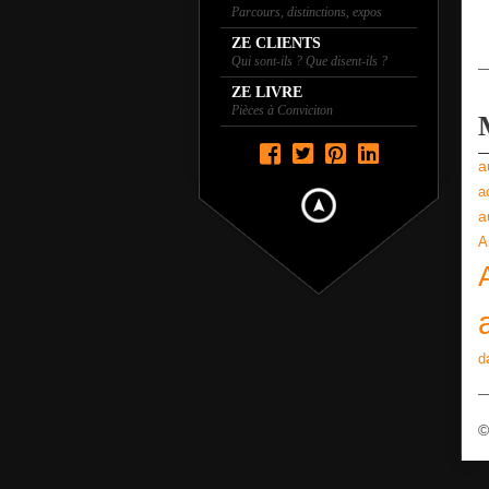
Parcours, distinctions, expos
ZE CLIENTS
Qui sont-ils ? Que disent-ils ?
ZE LIVRE
Pièces à Conviciton
a
a
a
A
d
©