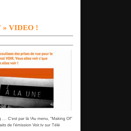
» VIDEO !
g .... C'est par là !Au menu, "Making Of"
aits de l'émission Voir.tv sur Télé