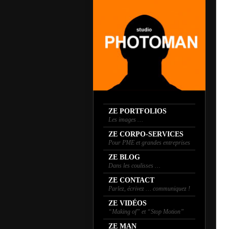
ZE PORTFOLIOS
Les images …
ZE CORPO-SERVICES
Pour PME et grandes entreprises
ZE BLOG
Dans les coulisses …
ZE CONTACT
Parlez, écrivez … communiquez !
ZE VIDÉOS
“Making of” et “Stop Motion”
ZE MAN