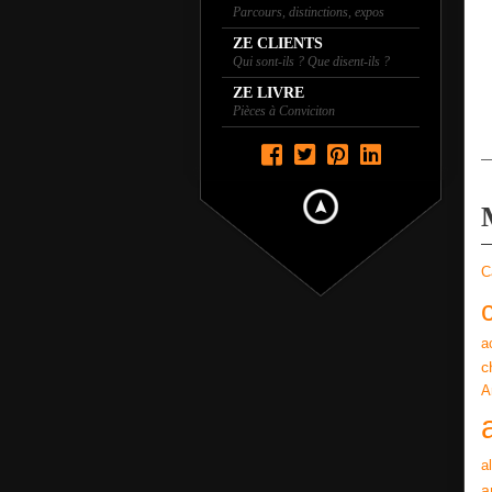
Parcours, distinctions, expos
ZE CLIENTS
Qui sont-ils ? Que disent-ils ?
ZE LIVRE
Pièces à Conviciton
C
a
c
A
a
a