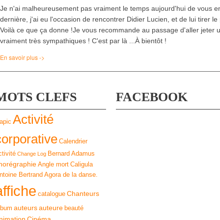
Je n'ai malheureusement pas vraiment le temps aujourd'hui de vous en
dernière, j'ai eu l'occasion de rencontrer Didier Lucien, et de lui tirer 
Voilà ce que ça donne !Je vous recommande au passage d'aller jeter un
vraiment très sympathiques ! C'est par là ...À bientôt !
En savoir plus ->
MOTS CLEFS
FACEBOOK
Activité
apic
corporative
Calendrier
ctivité
Bernard Adamus
Change Log
horégraphie
Angle mort
Caligula
ntoine Bertrand
Agora de la danse.
affiche
Chanteurs
catalogue
auteurs
auteure
lbum
beauté
nimation
Cinéma